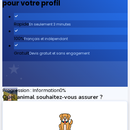
pour votre profil
Rapide
En seulement 3 minutes
100%
Français et indépendant
Gratuit
Devis gratuit et sans engagement
Progression
: Information
0
%
Quel animal souhaitez-vous assurer ?
Satisfaction Garantie
4,5/5 sur 11 434 Avis Google