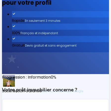
pour votre profil
Rapide
En seulement 3 minutes
100%
Français et indépendant
Gratuit
Devis gratuit et sans engagement
Progression
: Information
0
%
Votre prêt immobilier concerne ?
Satisfaction Garantie
4,5/5 sur 11 434 Avis Google