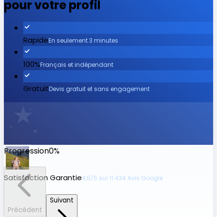
pour votre profil
Rapide
En seulement 3 minutes
100%
Français et indépendant
Gratuit
Devis gratuit et sans engagement
Progression
0
%
Satisfaction Garantie
4,5/5 sur 11 434 Avis Google
Suivant
Précédent