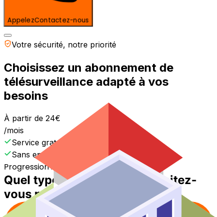
Appelez
Contactez-nous
Votre sécurité, notre priorité
Choisissez un abonnement de
télésurveillance
adapté à vos
besoins
À partir de 24€
/mois
Service gratuit
Sans engagement
Progression
: Information
0
%
Quel type de logement souhaitez-
vous protéger ?