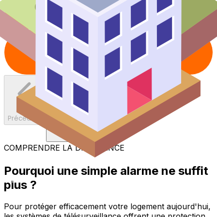
Suivant
Précédent
e maison
COMPRENDRE LA DIFFÉRENCE
Pourquoi une simple alarme ne suffit
 appartement
plus ?
Pour protéger efficacement votre logement aujourd'hui,
les systèmes de télésurveillance offrent une protection